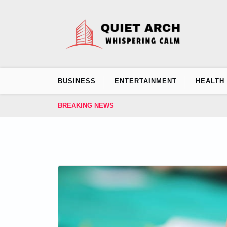
Skip
to
content
BUSINESS
ENTERTAINMENT
HEALTH
BREAKING NEWS