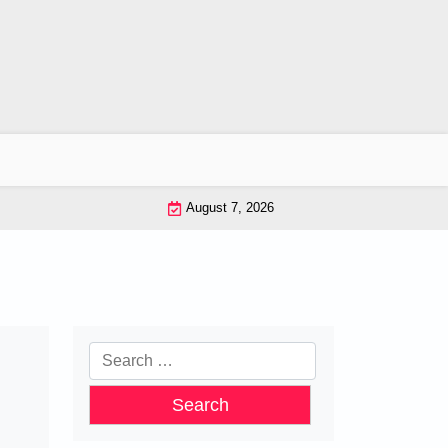
August 7, 2026
Search
for: