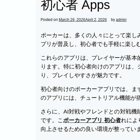
初心者 Apps
Posted on
March 26, 2026
April 2, 2026
by
admin
ポーカーは、多くの人々にとって楽し
プリが普及し、初心者でも手軽に楽し
これらのアプリは、プレイヤーが基本
ります。特に初心者向けのアプリは、
り、プレイしやすさが魅力です。
初心者向けのポーカーアプリでは、ま
のアプリには、チュートリアル機能が
さらに、AI対戦やフレンドとの対戦
です。こ
ポーカーアプリ 初心者
れによ
向上させるための良い環境が整ってい