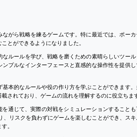
みながら戦略を練るゲームです。特に最近では、ポーカ
むことができるようになりました。
的なルールを学び、戦略を磨くための素晴らしいツール
シンプルなインターフェースと直感的な操作性を提供し
ず基本的なルールや役の作り方を学ぶことができます。
搭載されており、ゲームの流れを理解するのに役立ちま
機能を通じて、実際の対戦をシミュレーションすることも
り、リスクを負わずにゲームを楽しむことができ、スキ
ます。