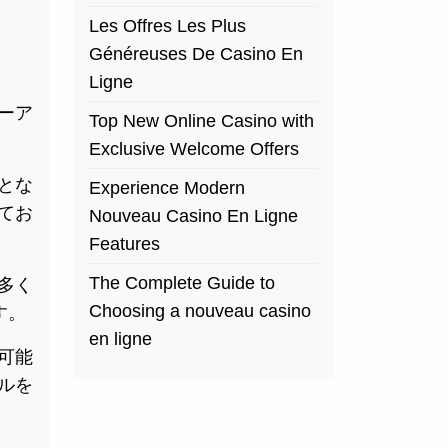
Les Offres Les Plus
Généreuses De Casino En
Ligne
ーア
Top New Online Casino with
Exclusive Welcome Offers
とな
Experience Modern
てお
Nouveau Casino En Ligne
Features
The Complete Guide to
多く
Choosing a nouveau casino
す。
en ligne
可能
ルを