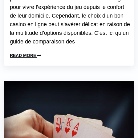
pour vivre l’expérience du jeu depuis le confort
de leur domicile. Cependant, le choix d’un bon
casino en ligne peut s’avérer délicat en raison de
la multitude d’options disponibles. C’est ici qu’un
guide de comparaison des
READ MORE