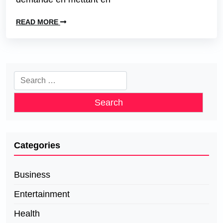
READ MORE
Search
for:
Categories
Business
Entertainment
Health