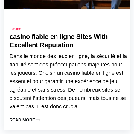
Casino
casino fiable en ligne Sites With
Excellent Reputation
Dans le monde des jeux en ligne, la sécurité et la
fiabilité sont des préoccupations majeures pour
les joueurs. Choisir un casino fiable en ligne est
essentiel pour garantir une expérience de jeu
agréable et sans stress. De nombreux sites se
disputent l’attention des joueurs, mais tous ne se
valent pas. Il est donc crucial
READ MORE