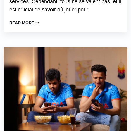
services. Cependant, tous ne se valent pas, et il
est crucial de savoir où jouer pour
READ MORE