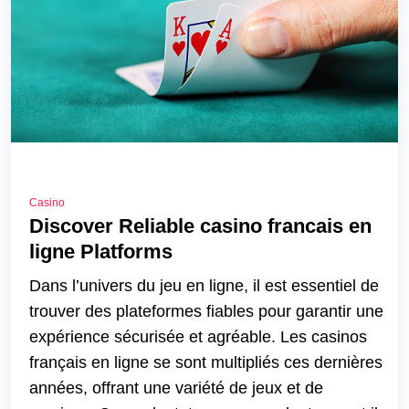
Casino
Discover Reliable casino francais en
ligne Platforms
Dans l’univers du jeu en ligne, il est essentiel de
trouver des plateformes fiables pour garantir une
expérience sécurisée et agréable. Les casinos
français en ligne se sont multipliés ces dernières
années, offrant une variété de jeux et de