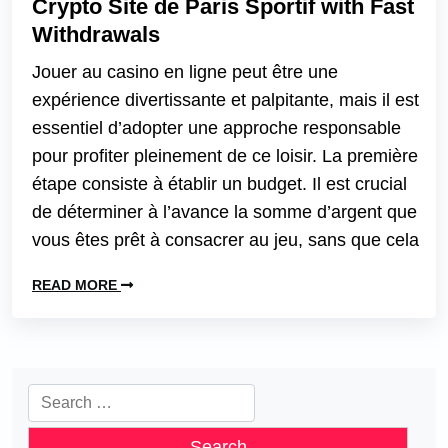
Crypto Site de Paris Sportif with Fast
Withdrawals
Jouer au casino en ligne peut être une
expérience divertissante et palpitante, mais il est
essentiel d’adopter une approche responsable
pour profiter pleinement de ce loisir. La première
étape consiste à établir un budget. Il est crucial
de déterminer à l’avance la somme d’argent que
vous êtes prêt à consacrer au jeu, sans que cela
READ MORE
Search
for: