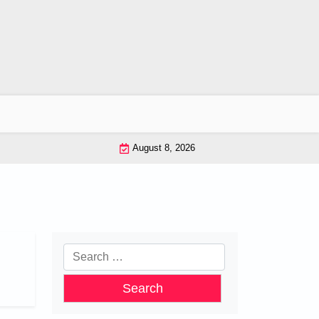
August 8, 2026
Search
for: