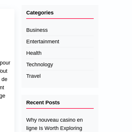
Categories
Business
Entertainment
Health
 pour
Technology
Tout
Travel
e de
nt
age
Recent Posts
Why nouveau casino en
ligne Is Worth Exploring