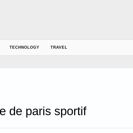
TECHNOLOGY
TRAVEL
te de paris sportif