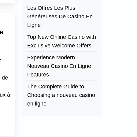
Les Offres Les Plus
Généreuses De Casino En
Ligne
e
Top New Online Casino with
Exclusive Welcome Offers
Experience Modern
n
Nouveau Casino En Ligne
Features
t de
The Complete Guide to
eux à
Choosing a nouveau casino
en ligne