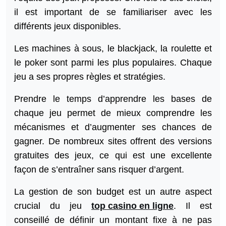
il est important de se familiariser avec les
différents jeux disponibles.
Les machines à sous, le blackjack, la roulette et
le poker sont parmi les plus populaires. Chaque
jeu a ses propres règles et stratégies.
Prendre le temps d’apprendre les bases de
chaque jeu permet de mieux comprendre les
mécanismes et d’augmenter ses chances de
gagner. De nombreux sites offrent des versions
gratuites des jeux, ce qui est une excellente
façon de s’entraîner sans risquer d’argent.
La gestion de son budget est un autre aspect
crucial du jeu
top casino en ligne
. Il est
conseillé de définir un montant fixe à ne pas