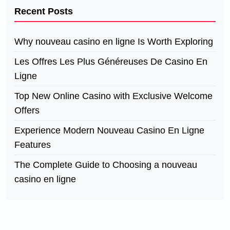
Recent Posts
Why nouveau casino en ligne Is Worth Exploring
Les Offres Les Plus Généreuses De Casino En
Ligne
Top New Online Casino with Exclusive Welcome
Offers
Experience Modern Nouveau Casino En Ligne
Features
The Complete Guide to Choosing a nouveau
casino en ligne