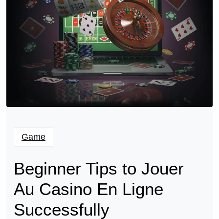
Game
Beginner Tips to Jouer
Au Casino En Ligne
Successfully