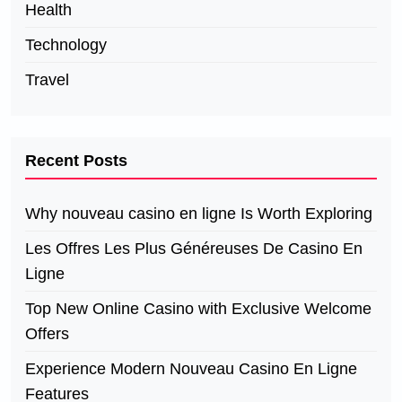
Health
Technology
Travel
Recent Posts
Why nouveau casino en ligne Is Worth Exploring
Les Offres Les Plus Généreuses De Casino En
Ligne
Top New Online Casino with Exclusive Welcome
Offers
Experience Modern Nouveau Casino En Ligne
Features