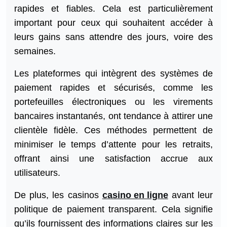
rapides et fiables. Cela est particulièrement
important pour ceux qui souhaitent accéder à
leurs gains sans attendre des jours, voire des
semaines.
Les plateformes qui intègrent des systèmes de
paiement rapides et sécurisés, comme les
portefeuilles électroniques ou les virements
bancaires instantanés, ont tendance à attirer une
clientèle fidèle. Ces méthodes permettent de
minimiser le temps d’attente pour les retraits,
offrant ainsi une satisfaction accrue aux
utilisateurs.
De plus, les casinos
casino en ligne
avant leur
politique de paiement transparent. Cela signifie
qu’ils fournissent des informations claires sur les