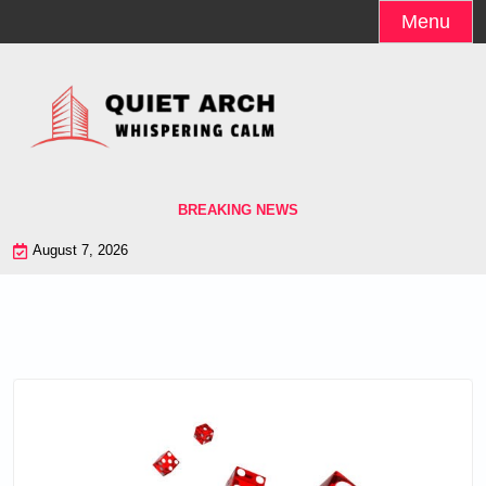
Skip
Menu
to
content
BREAKING NEWS
August 7, 2026