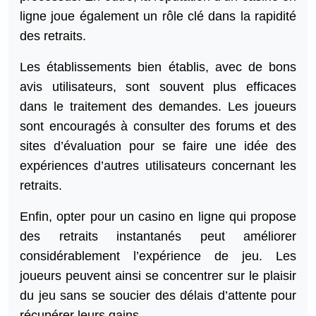
ligne joue également un rôle clé dans la rapidité
des retraits.
Les établissements bien établis, avec de bons
avis utilisateurs, sont souvent plus efficaces
dans le traitement des demandes. Les joueurs
sont encouragés à consulter des forums et des
sites d’évaluation pour se faire une idée des
expériences d’autres utilisateurs concernant les
retraits.
Enfin, opter pour un casino en ligne qui propose
des retraits instantanés peut améliorer
considérablement l’expérience de jeu. Les
joueurs peuvent ainsi se concentrer sur le plaisir
du jeu sans se soucier des délais d’attente pour
récupérer leurs gains.