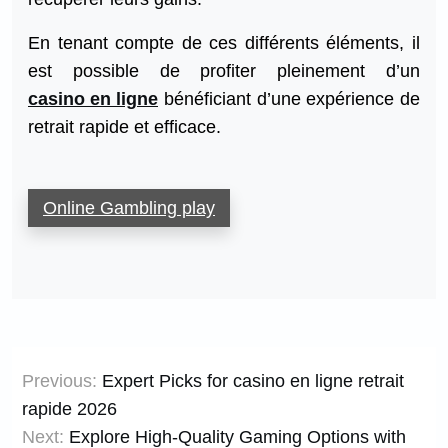
En tenant compte de ces différents éléments, il
est possible de profiter pleinement d’un
casino en ligne
bénéficiant d’une expérience de
retrait rapide et efficace.
Online Gambling play
Post
Previous:
Expert Picks for casino en ligne retrait
navigation
rapide 2026
Next:
Explore High-Quality Gaming Options with