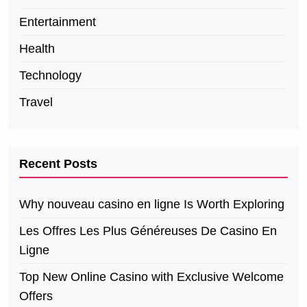
Entertainment
Health
Technology
Travel
Recent Posts
Why nouveau casino en ligne Is Worth Exploring
Les Offres Les Plus Généreuses De Casino En
Ligne
Top New Online Casino with Exclusive Welcome
Offers