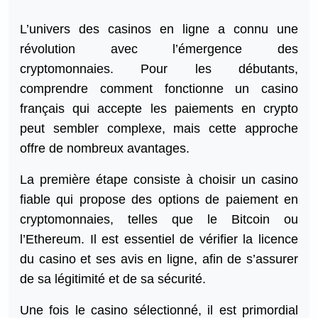
L’univers des casinos en ligne a connu une
révolution avec l’émergence des
cryptomonnaies. Pour les débutants,
comprendre comment fonctionne un casino
français qui accepte les paiements en crypto
peut sembler complexe, mais cette approche
offre de nombreux avantages.
La première étape consiste à choisir un casino
fiable qui propose des options de paiement en
cryptomonnaies, telles que le Bitcoin ou
l’Ethereum. Il est essentiel de vérifier la licence
du casino et ses avis en ligne, afin de s’assurer
de sa légitimité et de sa sécurité.
Une fois le casino sélectionné, il est primordial