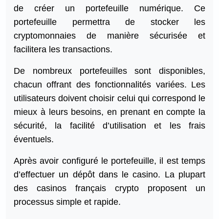
de créer un portefeuille numérique. Ce
portefeuille permettra de stocker les
cryptomonnaies de manière sécurisée et
facilitera les transactions.
De nombreux portefeuilles sont disponibles,
chacun offrant des fonctionnalités variées. Les
utilisateurs doivent choisir celui qui correspond le
mieux à leurs besoins, en prenant en compte la
sécurité, la facilité d’utilisation et les frais
éventuels.
Après avoir configuré le portefeuille, il est temps
d’effectuer un dépôt dans le casino. La plupart
des casinos français crypto proposent un
processus simple et rapide.