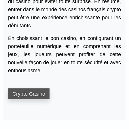
du casino pour éviter toute surprise. En résumé,
entrer dans le monde des casinos français crypto
peut être une expérience enrichissante pour les
débutants.
En choisissant le bon casino, en configurant un
portefeuille numérique et en comprenant les
jeux, les joueurs peuvent profiter de cette
nouvelle façon de jouer en toute sécurité et avec
enthousiasme.
Crypto Casino