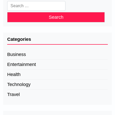
Search
for:
Categories
Business
Entertainment
Health
Technology
Travel