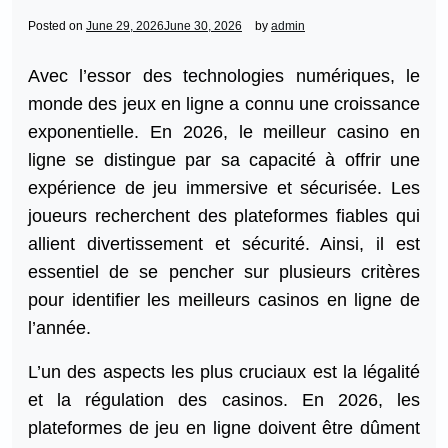
Posted on
June 29, 2026
June 30, 2026
by
admin
Avec l’essor des technologies numériques, le
monde des jeux en ligne a connu une croissance
exponentielle. En 2026, le meilleur casino en
ligne se distingue par sa capacité à offrir une
expérience de jeu immersive et sécurisée. Les
joueurs recherchent des plateformes fiables qui
allient divertissement et sécurité. Ainsi, il est
essentiel de se pencher sur plusieurs critères
pour identifier les meilleurs casinos en ligne de
l’année.
L’un des aspects les plus cruciaux est la légalité
et la régulation des casinos. En 2026, les
plateformes de jeu en ligne doivent être dûment