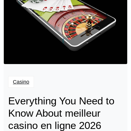
Casino
Everything You Need to
Know About meilleur
casino en ligne 2026