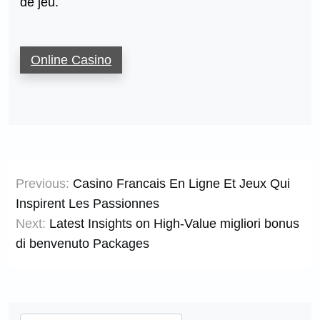
de jeu.
Online Casino
Post
Previous:
Casino Francais En Ligne Et Jeux Qui
navigation
Inspirent Les Passionnes
Next:
Latest Insights on High-Value migliori bonus
di benvenuto Packages