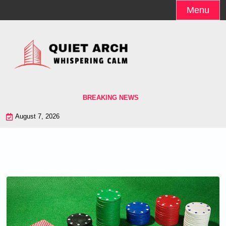
Skip
Menu
to
content
BREAKING NEWS
August 7, 2026