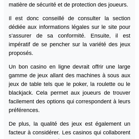
matière de sécurité et de protection des joueurs.
Il est donc conseillé de consulter la section
dédiée aux informations légales sur le site pour
s’assurer de sa conformité. Ensuite, il est
impératif de se pencher sur la variété des jeux
proposés.
Un bon casino en ligne devrait offrir une large
gamme de jeux allant des machines à sous aux
jeux de table tels que le poker, la roulette ou le
blackjack. Cela permet aux joueurs de trouver
facilement des options qui correspondent à leurs
préférences.
De plus, la qualité des jeux est également un
facteur à considérer. Les casinos qui collaborent