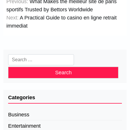
Previous:
What Makes the meilleur site de paris
navigation
sportifs Trusted by Bettors Worldwide
Next:
A Practical Guide to casino en ligne retrait
immediat
Search
for:
Categories
Business
Entertainment