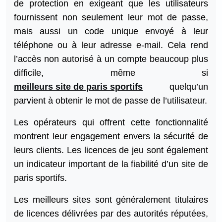
de protection en exigeant que les utilisateurs
fournissent non seulement leur mot de passe,
mais aussi un code unique envoyé à leur
téléphone ou à leur adresse e-mail. Cela rend
l’accès non autorisé à un compte beaucoup plus
difficile, même si
meilleurs site de paris sportifs
quelqu’un
parvient à obtenir le mot de passe de l’utilisateur.
Les opérateurs qui offrent cette fonctionnalité
montrent leur engagement envers la sécurité de
leurs clients. Les licences de jeu sont également
un indicateur important de la fiabilité d’un site de
paris sportifs.
Les meilleurs sites sont généralement titulaires
de licences délivrées par des autorités réputées,