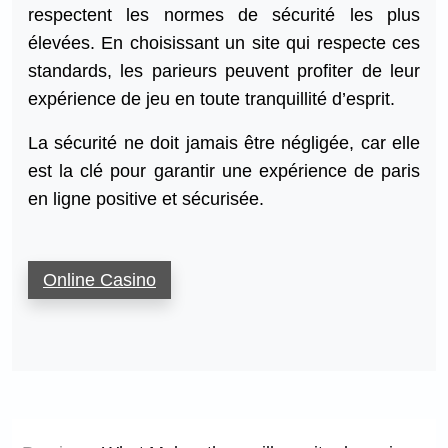
respectent les normes de sécurité les plus
élevées. En choisissant un site qui respecte ces
standards, les parieurs peuvent profiter de leur
expérience de jeu en toute tranquillité d’esprit.
La sécurité ne doit jamais être négligée, car elle
est la clé pour garantir une expérience de paris
en ligne positive et sécurisée.
Online Casino
Post