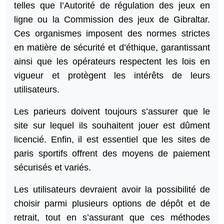
telles que l’Autorité de régulation des jeux en
ligne ou la Commission des jeux de Gibraltar.
Ces organismes imposent des normes strictes
en matière de sécurité et d’éthique, garantissant
ainsi que les opérateurs respectent les lois en
vigueur et protègent les intérêts de leurs
utilisateurs.
Les parieurs doivent toujours s’assurer que le
site sur lequel ils souhaitent jouer est dûment
licencié. Enfin, il est essentiel que les sites de
paris sportifs offrent des moyens de paiement
sécurisés et variés.
Les utilisateurs devraient avoir la possibilité de
choisir parmi plusieurs options de dépôt et de
retrait, tout en s’assurant que ces méthodes