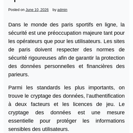
Posted on
June 10, 2026
by
admin
Dans le monde des paris sportifs en ligne, la
sécurité est une préoccupation majeure tant pour
les opérateurs que pour les utilisateurs. Les sites
de paris doivent respecter des normes de
sécurité rigoureuses afin de garantir la protection
des données personnelles et financières des
parieurs.
Parmi les standards les plus importants, on
trouve le cryptage des données, l’authentification
à deux facteurs et les licences de jeu. Le
cryptage des données est une mesure
essentielle pour protéger les informations
sensibles des utilisateurs.