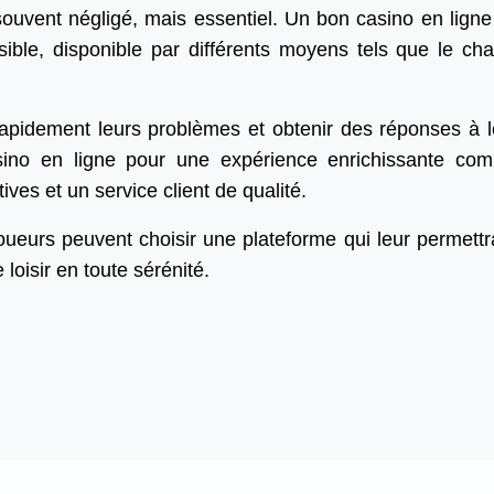
 souvent négligé, mais essentiel. Un bon casino en ligne
essible, disponible par différents moyens tels que le ch
rapidement leurs problèmes et obtenir des réponses à l
sino en ligne pour une expérience enrichissante com
tives et un service client de qualité.
oueurs peuvent choisir une plateforme qui leur permett
loisir en toute sérénité.