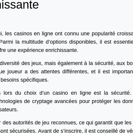
hissante
 les casinos en ligne ont connu une popularité croissa
Parmi la multitude d’options disponibles, il est essenti
offre une expérience enrichissante.
iversité des jeux, mais également à la sécurité, aux b
ue joueur a des attentes différentes, et il est importa
 besoins spécifiques.
 lors du choix d’un casino en ligne est la sécurité.
echnologies de cryptage avancées pour protéger les don
isateurs.
 des autorités de jeu reconnues, ce qui garantit que les
nt sécurisées. Avant de s’inscrire, il est conseillé de vér