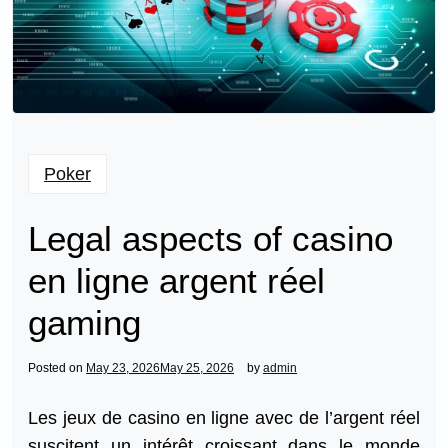
Poker
Legal aspects of casino
en ligne argent réel
gaming
Posted on
May 23, 2026
May 25, 2026
by
admin
Les jeux de casino en ligne avec de l’argent réel
suscitent un intérêt croissant dans le monde