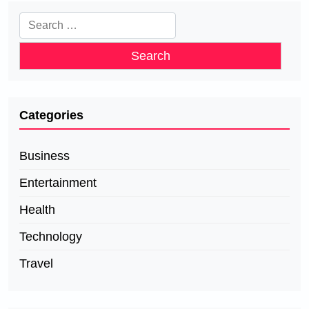
Search
for:
Categories
Business
Entertainment
Health
Technology
Travel