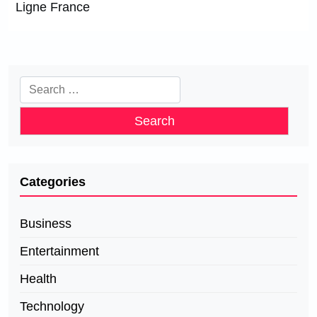
Ligne France
Search
for:
Categories
Business
Entertainment
Health
Technology