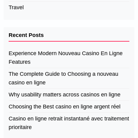
Travel
Recent Posts
Experience Modern Nouveau Casino En Ligne
Features
The Complete Guide to Choosing a nouveau
casino en ligne
Why usability matters across casinos en ligne
Choosing the Best casino en ligne argent réel
Casino en ligne retrait instantané avec traitement
prioritaire