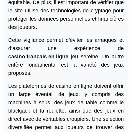
équitable. De plus, il est important de vérifier que
le site utilise des technologies de cryptage pour
protéger les données personnelles et financières
des joueurs.
Cette vigilance permet d’éviter les arnaques et
d’assurer une expérience de
casino francais en ligne
jeu sereine. Un autre
critère fondamental est la variété des jeux
proposés.
Les plateformes de casino en ligne doivent offrir
un large éventail de jeux, y compris des
machines à sous, des jeux de table comme le
blackjack et la roulette, ainsi que des jeux en
direct avec de véritables croupiers. Une sélection
diversifiée permet aux joueurs de trouver des