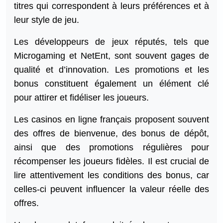
titres qui correspondent à leurs préférences et à
leur style de jeu.
Les développeurs de jeux réputés, tels que
Microgaming et NetEnt, sont souvent gages de
qualité et d’innovation. Les promotions et les
bonus constituent également un élément clé
pour attirer et fidéliser les joueurs.
Les casinos en ligne français proposent souvent
des offres de bienvenue, des bonus de dépôt,
ainsi que des promotions régulières pour
récompenser les joueurs fidèles. Il est crucial de
lire attentivement les conditions des bonus, car
celles-ci peuvent influencer la valeur réelle des
offres.