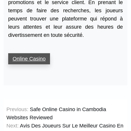
promotions et le service client. En prenant le
temps de faire des recherches, les joueurs
peuvent trouver une plateforme qui répond à
leurs attentes et leur assure des heures de
divertissement en toute sécurité.
Online Casino
Post
Previous:
Safe Online Casino in Cambodia
navigation
Websites Reviewed
Next:
Avis Des Joueurs Sur Le Meilleur Casino En