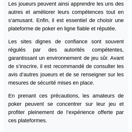
Les joueurs peuvent ainsi apprendre les uns des
autres et améliorer leurs compétences tout en
s’amusant. Enfin, il est essentiel de choisir une
plateforme de poker en ligne fiable et réputée.
Les sites dignes de confiance sont souvent
régulés par des autorités compétentes,
garantissant un environnement de jeu sûr. Avant
de s’inscrire, il est recommandé de consulter les
avis d’autres joueurs et de se renseigner sur les
mesures de sécurité mises en place.
En prenant ces précautions, les amateurs de
poker peuvent se concentrer sur leur jeu et
profiter pleinement de l’expérience offerte par
ces plateformes.