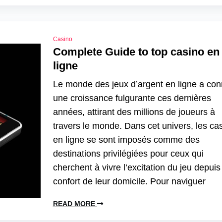
Casino
Complete Guide to top casino en
ligne
Le monde des jeux d’argent en ligne a co
une croissance fulgurante ces dernières
années, attirant des millions de joueurs à
travers le monde. Dans cet univers, les ca
en ligne se sont imposés comme des
destinations privilégiées pour ceux qui
cherchent à vivre l’excitation du jeu depuis
confort de leur domicile. Pour naviguer
READ MORE