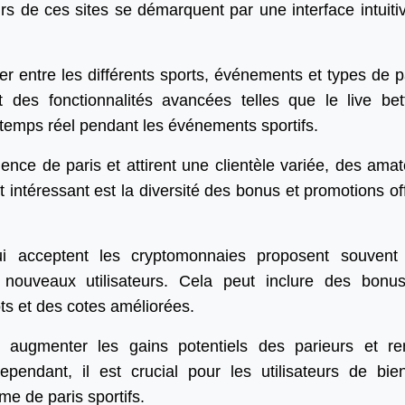
urs de ces sites se démarquent par une interface intuiti
r entre les différents sports, événements et types de p
t des fonctionnalités avancées telles que le live bett
n temps réel pendant les événements sportifs.
ience de paris et attirent une clientèle variée, des ama
 intéressant est la diversité des bonus et promotions of
ui acceptent les cryptomonnaies proposent souvent
de nouveaux utilisateurs. Cela peut inclure des bonu
ts et des cotes améliorées.
 augmenter les gains potentiels des parieurs et re
ependant, il est crucial pour les utilisateurs de bie
me de paris sportifs.