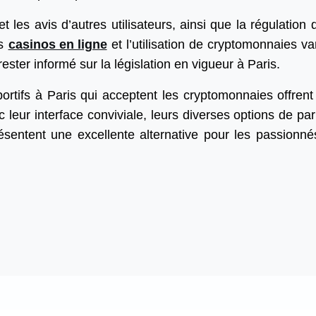
 et les avis d’autres utilisateurs, ainsi que la régulation 
fs
casinos en ligne
et l’utilisation de cryptomonnaies va
rester informé sur la législation en vigueur à Paris.
ortifs à Paris qui acceptent les cryptomonnaies offren
leur interface conviviale, leurs diverses options de par
résentent une excellente alternative pour les passionn