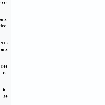
ve et
aris.
ing,
teurs
ferts
 des
s de
ndre
n se