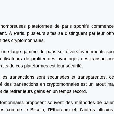
 nombreuses plateformes de paris sportifs commence
nt. À Paris, plusieurs sites se distinguent par leur off
ion des cryptomonnaies.
 une large gamme de paris sur divers événements sport
tilisateurs de profiter des avantages des transaction
aits de ces plateformes est leur sécurité.
, les transactions sont sécurisées et transparentes, c
ité des transactions en cryptomonnaies est un atout ma
t de retirer leurs gains en un temps record.
yptomonnaies proposent souvent des méthodes de paie
res comme le Bitcoin, l’Ethereum et d’autres altcoins