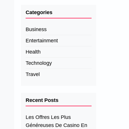
Categories
Business
Entertainment
Health
Technology
Travel
Recent Posts
Les Offres Les Plus
Généreuses De Casino En