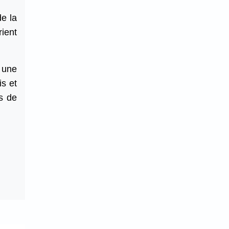
de la
rient
t une
is et
és de