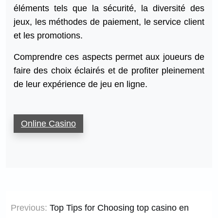
éléments tels que la sécurité, la diversité des
jeux, les méthodes de paiement, le service client
et les promotions.
Comprendre ces aspects permet aux joueurs de
faire des choix éclairés et de profiter pleinement
de leur expérience de jeu en ligne.
Online Casino
Post
Previous:
Top Tips for Choosing top casino en
navigation