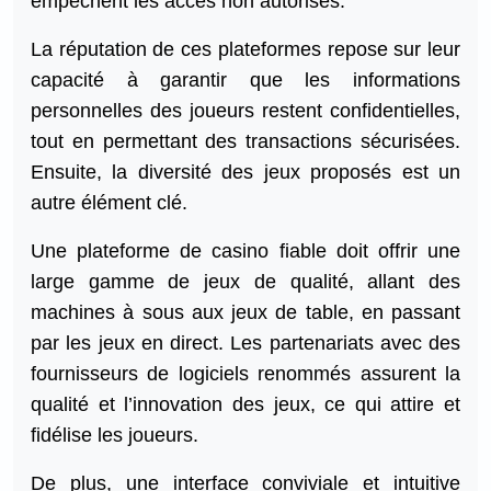
empêchent les accès non autorisés.
La réputation de ces plateformes repose sur leur
capacité à garantir que les informations
personnelles des joueurs restent confidentielles,
tout en permettant des transactions sécurisées.
Ensuite, la diversité des jeux proposés est un
autre élément clé.
Une plateforme de casino fiable doit offrir une
large gamme de jeux de qualité, allant des
machines à sous aux jeux de table, en passant
par les jeux en direct. Les partenariats avec des
fournisseurs de logiciels renommés assurent la
qualité et l’innovation des jeux, ce qui attire et
fidélise les joueurs.
De plus, une interface conviviale et intuitive