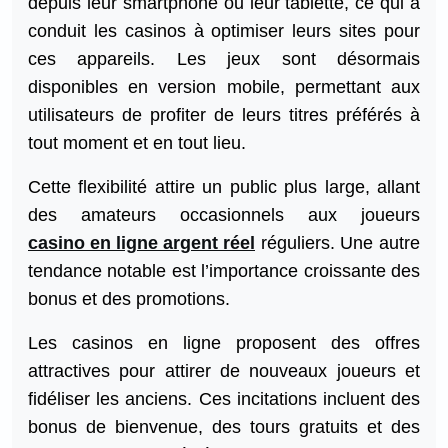
depuis leur smartphone ou leur tablette, ce qui a
conduit les casinos à optimiser leurs sites pour
ces appareils. Les jeux sont désormais
disponibles en version mobile, permettant aux
utilisateurs de profiter de leurs titres préférés à
tout moment et en tout lieu.
Cette flexibilité attire un public plus large, allant
des amateurs occasionnels aux joueurs
casino en ligne argent réel
réguliers. Une autre
tendance notable est l’importance croissante des
bonus et des promotions.
Les casinos en ligne proposent des offres
attractives pour attirer de nouveaux joueurs et
fidéliser les anciens. Ces incitations incluent des
bonus de bienvenue, des tours gratuits et des