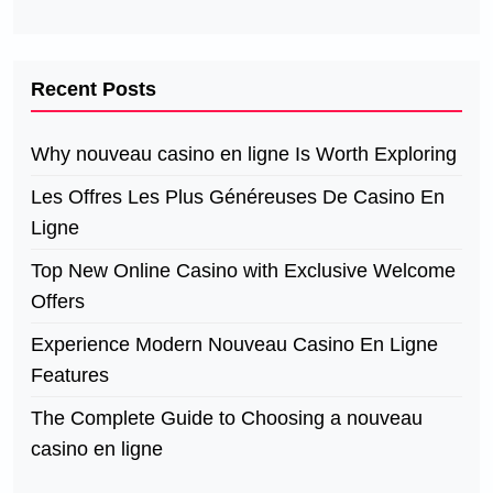
Recent Posts
Why nouveau casino en ligne Is Worth Exploring
Les Offres Les Plus Généreuses De Casino En
Ligne
Top New Online Casino with Exclusive Welcome
Offers
Experience Modern Nouveau Casino En Ligne
Features
The Complete Guide to Choosing a nouveau
casino en ligne