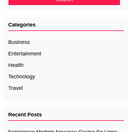
Categories
Business
Entertainment
Health
Technology
Travel
Recent Posts
Experience Modern Nouveau Casino En Ligne