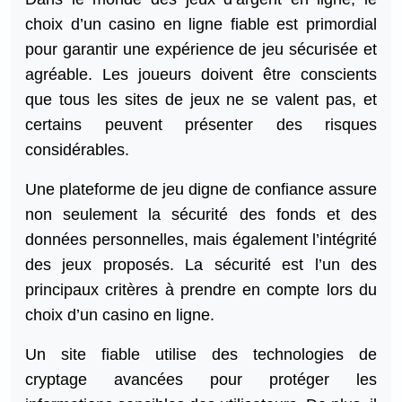
choix d’un casino en ligne fiable est primordial
pour garantir une expérience de jeu sécurisée et
agréable. Les joueurs doivent être conscients
que tous les sites de jeux ne se valent pas, et
certains peuvent présenter des risques
considérables.
Une plateforme de jeu digne de confiance assure
non seulement la sécurité des fonds et des
données personnelles, mais également l’intégrité
des jeux proposés. La sécurité est l’un des
principaux critères à prendre en compte lors du
choix d’un casino en ligne.
Un site fiable utilise des technologies de
cryptage avancées pour protéger les