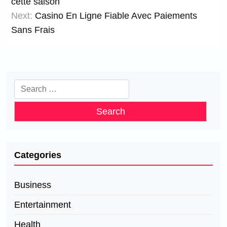
cette saison
Next:
Casino En Ligne Fiable Avec Paiements
Sans Frais
Search
for:
Categories
Business
Entertainment
Health