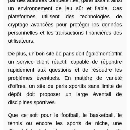
par des autorités compétentes, garantissant ainsi
un environnement de jeu sûr et fiable. Ces
plateformes utilisent des technologies de
cryptage avancées pour protéger les données
personnelles et les transactions financières des
utilisateurs.
De plus, un bon site de paris doit également offrir
un service client réactif, capable de répondre
rapidement aux questions et de résoudre les
problèmes éventuels. En matière de variété
d’offres, un site de paris sportifs sans limite de
dépôt doit proposer un large éventail de
disciplines sportives.
Que ce soit pour le football, le basketball, le
tennis ou encore les sports de niche, une