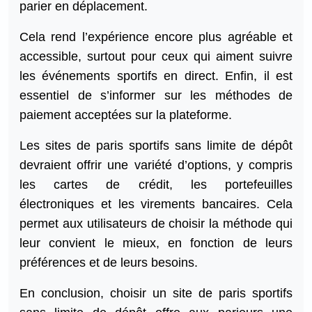
parier en déplacement.
Cela rend l’expérience encore plus agréable et
accessible, surtout pour ceux qui aiment suivre
les événements sportifs en direct. Enfin, il est
essentiel de s’informer sur les méthodes de
paiement acceptées sur la plateforme.
Les sites de paris sportifs sans limite de dépôt
devraient offrir une variété d’options, y compris
les cartes de crédit, les portefeuilles
électroniques et les virements bancaires. Cela
permet aux utilisateurs de choisir la méthode qui
leur convient le mieux, en fonction de leurs
préférences et de leurs besoins.
En conclusion, choisir un site de paris sportifs