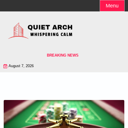
Skip
Menu
to
content
BREAKING NEWS
August 7, 2026