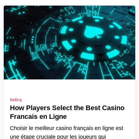
Betting
How Players Select the Best Casino
Francais en Ligne
Choisir le meilleur casino français en ligne est
une étape cruciale pour les joueurs qui