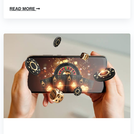
READ MORE