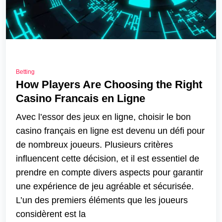
Betting
How Players Are Choosing the Right
Casino Francais en Ligne
Avec l’essor des jeux en ligne, choisir le bon
casino français en ligne est devenu un défi pour
de nombreux joueurs. Plusieurs critères
influencent cette décision, et il est essentiel de
prendre en compte divers aspects pour garantir
une expérience de jeu agréable et sécurisée.
L’un des premiers éléments que les joueurs
considèrent est la