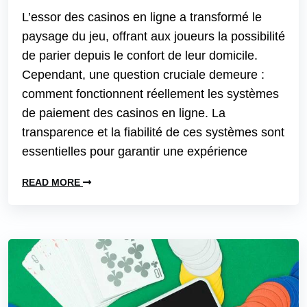
L’essor des casinos en ligne a transformé le
paysage du jeu, offrant aux joueurs la possibilité
de parier depuis le confort de leur domicile.
Cependant, une question cruciale demeure :
comment fonctionnent réellement les systèmes
de paiement des casinos en ligne. La
transparence et la fiabilité de ces systèmes sont
essentielles pour garantir une expérience
READ MORE