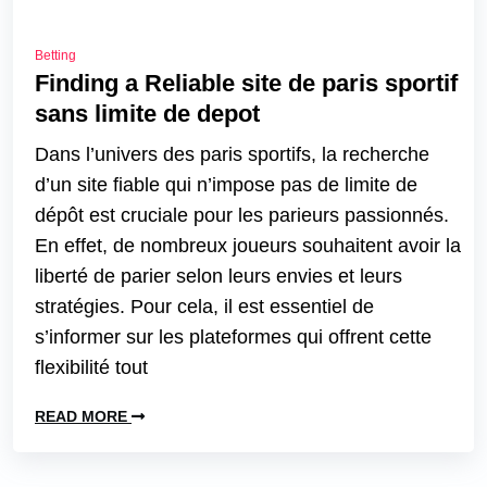
Betting
Finding a Reliable site de paris sportif
sans limite de depot
Dans l’univers des paris sportifs, la recherche
d’un site fiable qui n’impose pas de limite de
dépôt est cruciale pour les parieurs passionnés.
En effet, de nombreux joueurs souhaitent avoir la
liberté de parier selon leurs envies et leurs
stratégies. Pour cela, il est essentiel de
s’informer sur les plateformes qui offrent cette
flexibilité tout
READ MORE