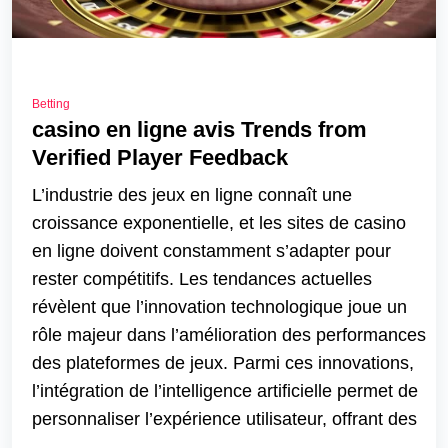
Betting
casino en ligne avis Trends from
Verified Player Feedback
L’industrie des jeux en ligne connaît une
croissance exponentielle, et les sites de casino
en ligne doivent constamment s’adapter pour
rester compétitifs. Les tendances actuelles
révèlent que l’innovation technologique joue un
rôle majeur dans l’amélioration des performances
des plateformes de jeux. Parmi ces innovations,
l’intégration de l’intelligence artificielle permet de
personnaliser l’expérience utilisateur, offrant des