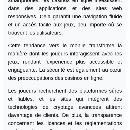
smartphones, les casinos en ligne investissent
dans des applications et des sites web
responsives. Cela garantit une navigation fluide
et un accès facile aux jeux, peu importe où se
trouvent les utilisateurs.
Cette tendance vers le mobile transforme la
manière dont les joueurs interagissent avec les
jeux, rendant l’expérience plus accessible et
engageante. La sécurité est également au cœur
des préoccupations des casinos en ligne.
Les joueurs recherchent des plateformes sûres
et fiables, et les sites qui intègrent des
technologies de cryptage avancées attirent
davantage de clients. De plus, la transparence
concernant les licences et les réglementations