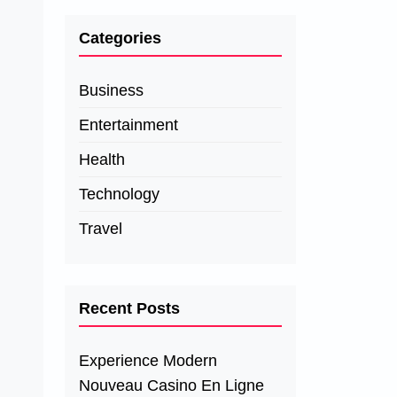
Categories
Business
Entertainment
Health
Technology
Travel
Recent Posts
Experience Modern
Nouveau Casino En Ligne