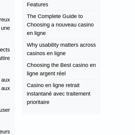
Features
The Complete Guide to
breux
Choosing a nouveau casino
 une
en ligne
Why usability matters across
ects
casinos en ligne
ttire
Choosing the Best casino en
ligne argent réel
 aux
Casino en ligne retrait
 aux
instantané avec traitement
prioritaire
user
eurs