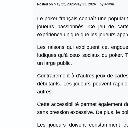
Posted on
May 22, 2026
May 23, 2026
by
admin
Le poker français connaît une populari
joueurs passionnés. Ce jeu de cartes
expérience unique que les joueurs appr
Les raisons qui expliquent cet engoue
ludiques qu’à ceux sociaux du poker. To
un large public.
Contrairement à d’autres jeux de carte
débutants. Les joueurs peuvent rapid
autres.
Cette accessibilité permet également 
sans pression excessive. De plus, le poke
Les joueurs doivent constamment éva