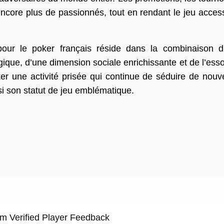
 encore plus de passionnés, tout en rendant le jeu acces
ur le poker français réside dans la combinaison d
tégique, d’une dimension sociale enrichissante et de l’ess
er une activité prisée qui continue de séduire de nouv
si son statut de jeu emblématique.
om Verified Player Feedback