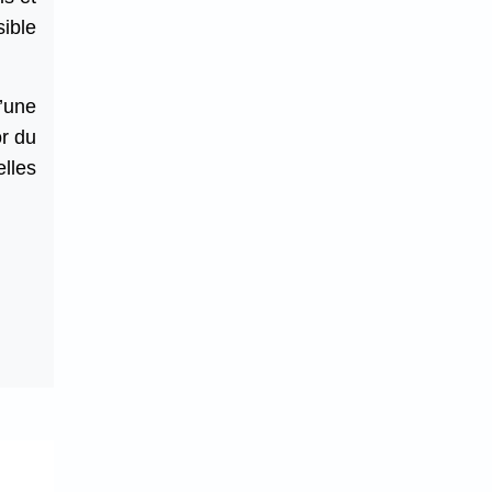
sible
’une
or du
elles