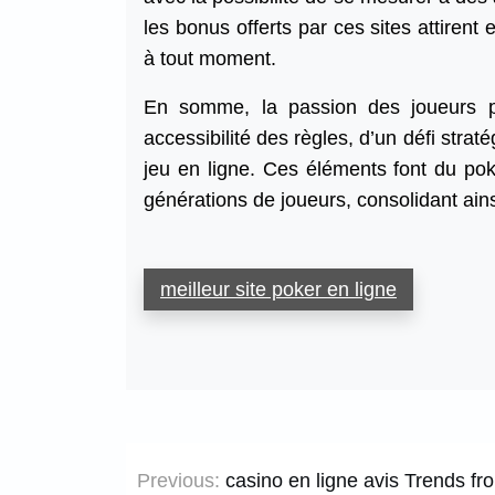
les bonus offerts par ces sites attirent
à tout moment.
En somme, la passion des joueurs po
accessibilité des règles, d’un défi stra
jeu en ligne. Ces éléments font du pok
générations de joueurs, consolidant ain
meilleur site poker en ligne
Post
Previous:
casino en ligne avis Trends fr