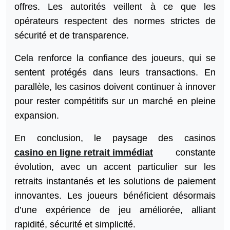
offres. Les autorités veillent à ce que les
opérateurs respectent des normes strictes de
sécurité et de transparence.
Cela renforce la confiance des joueurs, qui se
sentent protégés dans leurs transactions. En
parallèle, les casinos doivent continuer à innover
pour rester compétitifs sur un marché en pleine
expansion.
En conclusion, le paysage des casinos
casino en ligne retrait immédiat
constante
évolution, avec un accent particulier sur les
retraits instantanés et les solutions de paiement
innovantes. Les joueurs bénéficient désormais
d’une expérience de jeu améliorée, alliant
rapidité, sécurité et simplicité.