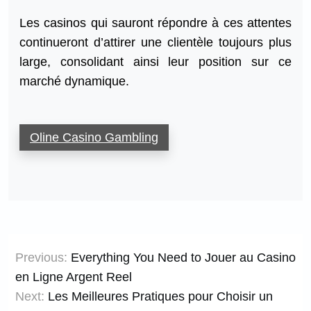
Les casinos qui sauront répondre à ces attentes
continueront d’attirer une clientèle toujours plus
large, consolidant ainsi leur position sur ce
marché dynamique.
Oline Casino Gambling
Post
Previous:
Everything You Need to Jouer au Casino
navigation
en Ligne Argent Reel
Next:
Les Meilleures Pratiques pour Choisir un