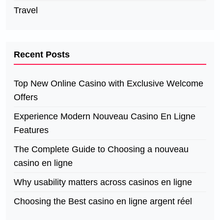
Travel
Recent Posts
Top New Online Casino with Exclusive Welcome
Offers
Experience Modern Nouveau Casino En Ligne
Features
The Complete Guide to Choosing a nouveau
casino en ligne
Why usability matters across casinos en ligne
Choosing the Best casino en ligne argent réel