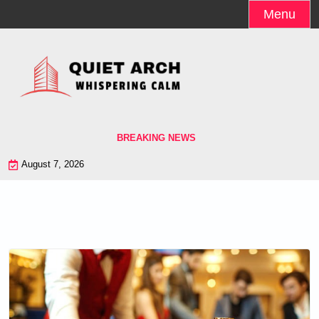
Skip
Menu
to
content
BREAKING NEWS
August 7, 2026