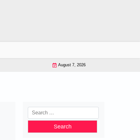
August 7, 2026
Search
for: