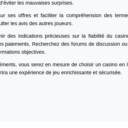
’éviter les mauvaises surprises.
ur ses offres et faciliter la compréhension des terme
lter les avis des autres joueurs.
r des indications précieuses sur la fiabilité du casin
é des paiements. Recherchez des forums de discussion o
formations objectives.
éments, vous serez en mesure de choisir un casino en l
frira une expérience de jeu enrichissante et sécurisée.