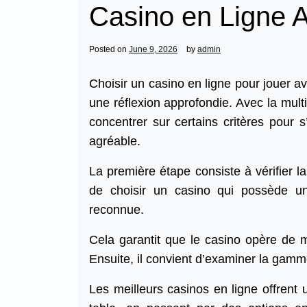
Casino en Ligne 
Posted on
June 9, 2026
by
admin
Choisir un casino en ligne pour jouer av
une réflexion approfondie. Avec la multi
concentrer sur certains critères pour s
agréable.
La première étape consiste à vérifier la 
de choisir un casino qui possède une
reconnue.
Cela garantit que le casino opère de 
Ensuite, il convient d’examiner la gam
Les meilleurs casinos en ligne offrent