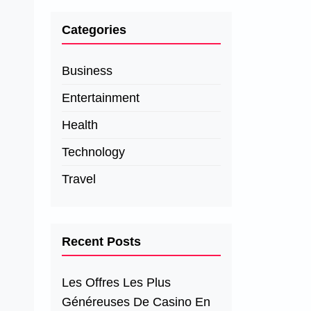
Categories
Business
Entertainment
Health
Technology
Travel
Recent Posts
Les Offres Les Plus
Généreuses De Casino En