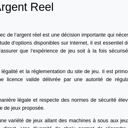
Argent Reel
ec de l’argent réel est une décision importante qui néce
tude d’options disponibles sur Internet, il est essentiel 
’assurer que l’expérience de jeu soit à la fois sécuris
légalité et la réglementation du site de jeu. Il est primo
 licence valide délivrée par une autorité de régula
manière légale et respecte des normes de sécurité élev
me de jeux proposée.
 une variété de jeux allant des machines à sous aux je