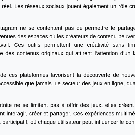
 réel. Les réseaux sociaux jouent également un rôle cr
tagram ne se contentent pas de permettre le partag
evenues des espaces où les créateurs de contenu peuven
vail. Ces outils permettent une créativité sans limi
e des contenus originaux qui attirent l’attention d’un 
 de ces plateformes favorisent la découverte de nouv
 accessible que jamais. Le secteur des jeux en ligne, qu
ite ne se limitent pas à offrir des jeux, elles créent
t interagir, créer et partager. Ces expériences multim
articipatif, où chaque utilisateur peut influencer le co