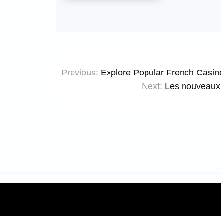
Post
Previous:
Explore Popular French Casin
navigation
Next:
Les nouveaux 