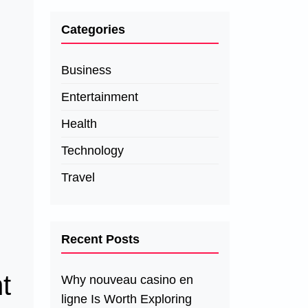
Categories
Business
Entertainment
Health
Technology
Travel
Recent Posts
t
Why nouveau casino en
ligne Is Worth Exploring