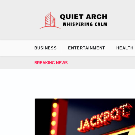
Skip
to
content
BUSINESS
ENTERTAINMENT
HEALTH
BREAKING NEWS