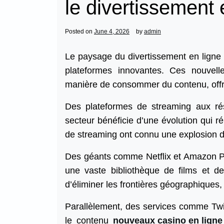
le divertissement 
Posted on
June 4, 2026
by
admin
Le paysage du divertissement en ligne 
plateformes innovantes. Ces nouvelle
manière de consommer du contenu, offran
Des plateformes de streaming aux ré
secteur bénéficie d’une évolution qui r
de streaming ont connu une explosion d
Des géants comme Netflix et Amazon Pri
une vaste bibliothèque de films et 
d’éliminer les frontières géographiques,
Parallèlement, des services comme Twit
le contenu
nouveaux casino en ligne