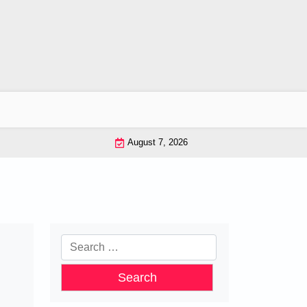
August 7, 2026
Search
for: