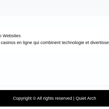
o Websites
casinos en ligne qui combinent technologie et divertiss
Copyright © All rights reserved | Quiet Arch