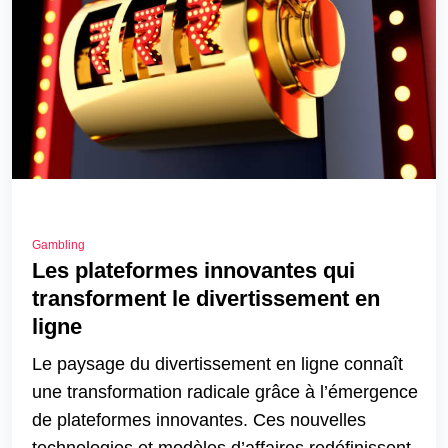
Gambling
Les plateformes innovantes qui
transforment le divertissement en
ligne
Le paysage du divertissement en ligne connaît
une transformation radicale grâce à l’émergence
de plateformes innovantes. Ces nouvelles
technologies et modèles d’affaires redéfinissent