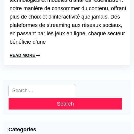
notre manière de consommer du contenu, offrant
plus de choix et d’interactivité que jamais. Des
plateformes de streaming aux réseaux sociaux,
en passant par les jeux en ligne, chaque secteur
bénéficie d’une
READ MORE
Search
for:
Categories