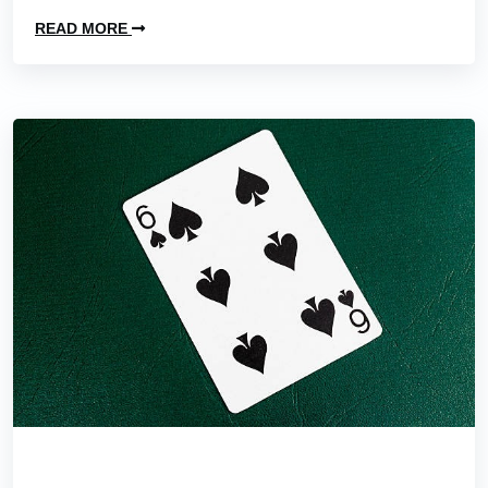
READ MORE