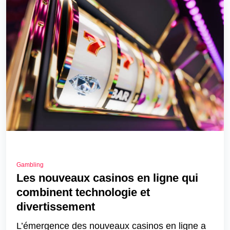
Gambling
Les nouveaux casinos en ligne qui
combinent technologie et
divertissement
L’émergence des nouveaux casinos en ligne a