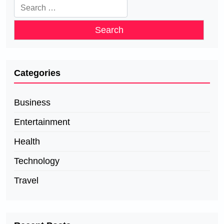
Search
for:
Categories
Business
Entertainment
Health
Technology
Travel