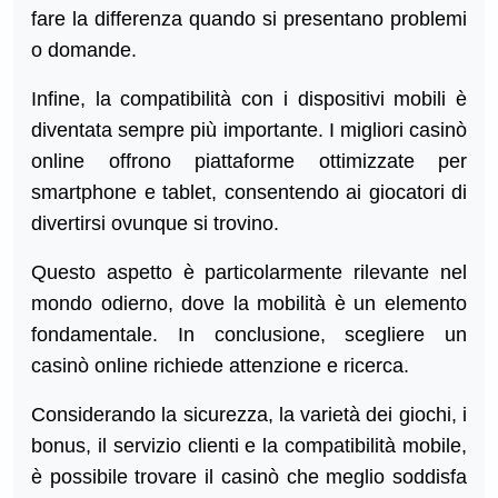
fare la differenza quando si presentano problemi
o domande.
Infine, la compatibilità con i dispositivi mobili è
diventata sempre più importante. I migliori casinò
online offrono piattaforme ottimizzate per
smartphone e tablet, consentendo ai giocatori di
divertirsi ovunque si trovino.
Questo aspetto è particolarmente rilevante nel
mondo odierno, dove la mobilità è un elemento
fondamentale. In conclusione, scegliere un
casinò online richiede attenzione e ricerca.
Considerando la sicurezza, la varietà dei giochi, i
bonus, il servizio clienti e la compatibilità mobile,
è possibile trovare il casinò che meglio soddisfa