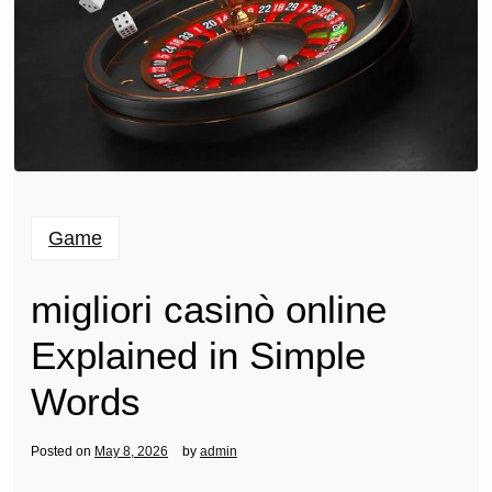
Game
migliori casinò online
Explained in Simple
Words
Posted on
May 8, 2026
by
admin