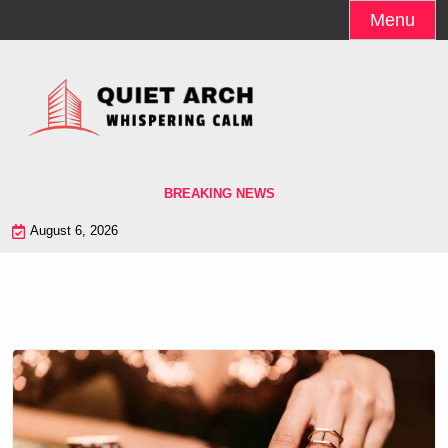
Skip
Menu
to
content
BREAKING NEWS
August 6, 2026