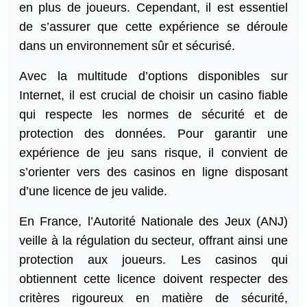
en plus de joueurs. Cependant, il est essentiel
de s’assurer que cette expérience se déroule
dans un environnement sûr et sécurisé.
Avec la multitude d’options disponibles sur
Internet, il est crucial de choisir un casino fiable
qui respecte les normes de sécurité et de
protection des données. Pour garantir une
expérience de jeu sans risque, il convient de
s’orienter vers des casinos en ligne disposant
d’une licence de jeu valide.
En France, l’Autorité Nationale des Jeux (ANJ)
veille à la régulation du secteur, offrant ainsi une
protection aux joueurs. Les casinos qui
obtiennent cette licence doivent respecter des
critères rigoureux en matière de sécurité,