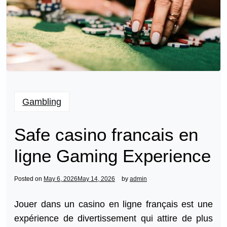
Gambling
Safe casino francais en
ligne Gaming Experience
Posted on
May 6, 2026
May 14, 2026
by
admin
Jouer dans un casino en ligne français est une
expérience de divertissement qui attire de plus