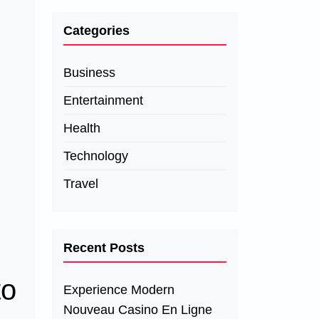
Categories
Business
Entertainment
Health
Technology
Travel
Recent Posts
to
Experience Modern
Nouveau Casino En Ligne