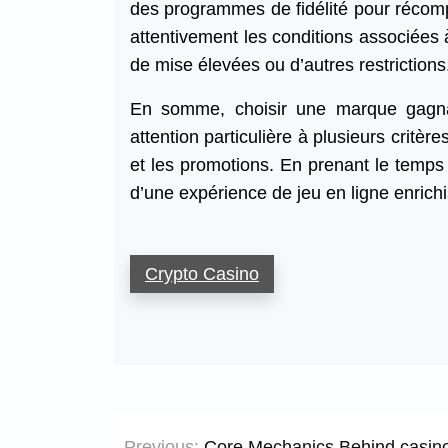
des programmes de fidélité pour récompen
attentivement les conditions associées 
de mise élevées ou d’autres restrictions
En somme, choisir une marque gagnan
attention particulière à plusieurs critère
et les promotions. En prenant le temps 
d’une expérience de jeu en ligne enrichi
Crypto Casino
Post
Previous:
Core Mechanics Behind casino