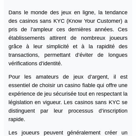
Dans le monde des jeux en ligne, la tendance
des casinos sans KYC (Know Your Customer) a
pris de l’ampleur ces dernières années. Ces
établissements attirent de nombreux joueurs
grâce à leur simplicité et à la rapidité des
transactions, permettant d’éviter de longues
vérifications d’identité.
Pour les amateurs de jeux d’argent, il est
essentiel de choisir un casino fiable qui offre une
expérience de jeu sécurisée tout en respectant la
législation en vigueur. Les casinos sans KYC se
distinguent par leur processus d’inscription
rapide.
Les joueurs peuvent généralement créer un