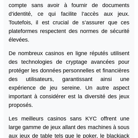
compte sans avoir à fournir de documents
d’identité, ce qui facilite l’accès aux jeux.
Toutefois, il est crucial de s’assurer que ces
plateformes respectent des normes de sécurité
élevées.
De nombreux casinos en ligne réputés utilisent
des technologies de cryptage avancées pour
protéger les données personnelles et financières
des utilisateurs, garantissant ainsi une
expérience de jeu sereine. Un autre aspect
important à considérer est la diversité des jeux
proposés.
Les meilleurs casinos sans KYC offrent une
large gamme de jeux allant des machines à sous
aux jeux de table tels que le poker, le blackjack