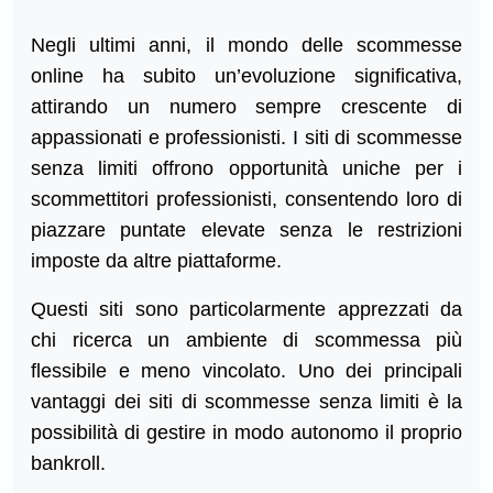
Negli ultimi anni, il mondo delle scommesse
online ha subito un’evoluzione significativa,
attirando un numero sempre crescente di
appassionati e professionisti. I siti di scommesse
senza limiti offrono opportunità uniche per i
scommettitori professionisti, consentendo loro di
piazzare puntate elevate senza le restrizioni
imposte da altre piattaforme.
Questi siti sono particolarmente apprezzati da
chi ricerca un ambiente di scommessa più
flessibile e meno vincolato. Uno dei principali
vantaggi dei siti di scommesse senza limiti è la
possibilità di gestire in modo autonomo il proprio
bankroll.