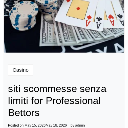
Casino
siti scommesse senza
limiti for Professional
Bettors
Posted on
May 15, 2026
May 18, 2026
by
admin