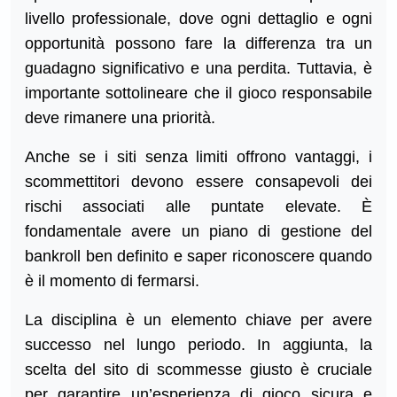
livello professionale, dove ogni dettaglio e ogni
opportunità possono fare la differenza tra un
guadagno significativo e una perdita. Tuttavia, è
importante sottolineare che il gioco responsabile
deve rimanere una priorità.
Anche se i siti senza limiti offrono vantaggi, i
scommettitori devono essere consapevoli dei
rischi associati alle puntate elevate. È
fondamentale avere un piano di gestione del
bankroll ben definito e saper riconoscere quando
è il momento di fermarsi.
La disciplina è un elemento chiave per avere
successo nel lungo periodo. In aggiunta, la
scelta del sito di scommesse giusto è cruciale
per garantire un’esperienza di gioco sicura e