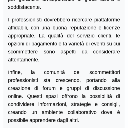
soddisfacente.
I professionisti dovrebbero ricercare piattaforme
affidabili, con una buona reputazione e licenze
appropriate. La qualità del servizio clienti, le
opzioni di pagamento e la varietà di eventi su cui
scommettere sono aspetti da considerare
attentamente.
Infine, la comunità dei scommettitori
professionisti sta crescendo, portando alla
creazione di forum e gruppi di discussione
online. Questi spazi offrono la possibilità di
condividere informazioni, strategie e consigli,
creando un ambiente collaborativo dove è
possibile apprendere dagli altri.