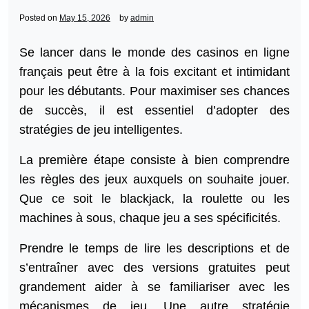
Posted on
May 15, 2026
by
admin
Se lancer dans le monde des casinos en ligne
français peut être à la fois excitant et intimidant
pour les débutants. Pour maximiser ses chances
de succès, il est essentiel d’adopter des
stratégies de jeu intelligentes.
La première étape consiste à bien comprendre
les règles des jeux auxquels on souhaite jouer.
Que ce soit le blackjack, la roulette ou les
machines à sous, chaque jeu a ses spécificités.
Prendre le temps de lire les descriptions et de
s’entraîner avec des versions gratuites peut
grandement aider à se familiariser avec les
mécanismes de jeu. Une autre stratégie