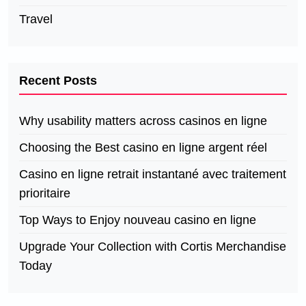
Travel
Recent Posts
Why usability matters across casinos en ligne
Choosing the Best casino en ligne argent réel
Casino en ligne retrait instantané avec traitement
prioritaire
Top Ways to Enjoy nouveau casino en ligne
Upgrade Your Collection with Cortis Merchandise
Today