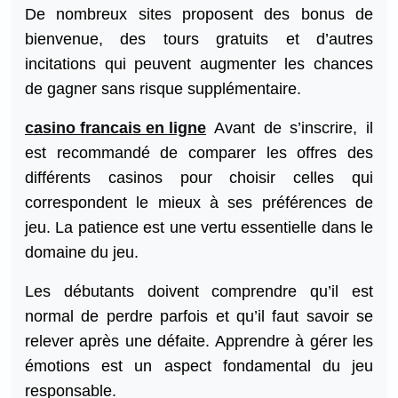
De nombreux sites proposent des bonus de
bienvenue, des tours gratuits et d’autres
incitations qui peuvent augmenter les chances
de gagner sans risque supplémentaire.
casino francais en ligne
Avant de s’inscrire, il
est recommandé de comparer les offres des
différents casinos pour choisir celles qui
correspondent le mieux à ses préférences de
jeu. La patience est une vertu essentielle dans le
domaine du jeu.
Les débutants doivent comprendre qu’il est
normal de perdre parfois et qu’il faut savoir se
relever après une défaite. Apprendre à gérer les
émotions est un aspect fondamental du jeu
responsable.