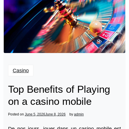
Casino
Top Benefits of Playing
on a casino mobile
Posted on
June 5, 2026
June 8, 2026
by
admin
De nos jours, jouer dans un casino mobile est