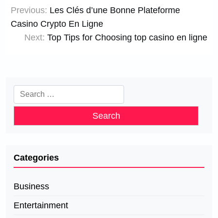
Post
Previous:
Les Clés d’une Bonne Plateforme
navigation
Casino Crypto En Ligne
Next:
Top Tips for Choosing top casino en ligne
Search
for:
Categories
Business
Entertainment