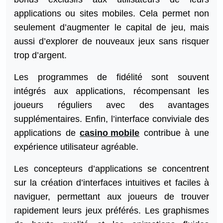
applications ou sites mobiles. Cela permet non
seulement d’augmenter le capital de jeu, mais
aussi d’explorer de nouveaux jeux sans risquer
trop d’argent.
Les programmes de fidélité sont souvent
intégrés aux applications, récompensant les
joueurs réguliers avec des avantages
supplémentaires. Enfin, l’interface conviviale des
applications de
casino mobile
contribue à une
expérience utilisateur agréable.
Les concepteurs d’applications se concentrent
sur la création d’interfaces intuitives et faciles à
naviguer, permettant aux joueurs de trouver
rapidement leurs jeux préférés. Les graphismes