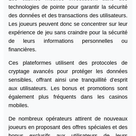
technologies de pointe pour garantir la sécurité
des données et des transactions des utilisateurs.
Les joueurs peuvent donc se concentrer sur leur
expérience de jeu sans craindre pour la sécurité
de leurs informations personnelles ou
financières.
Ces plateformes utilisent des protocoles de
cryptage avancés pour protéger les données
sensibles, offrant ainsi une tranquillité d’esprit
aux utilisateurs. Les bonus et promotions sont
également plus fréquents dans les casinos
mobiles.
De nombreux opérateurs attirent de nouveaux
joueurs en proposant des offres spéciales et des
bonus exclusifs aux utilisateurs de leurs